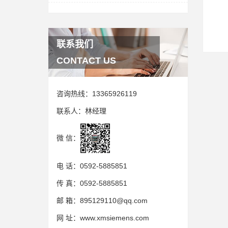
联系我们
CONTACT US
咨询热线：
13365926119
联系人：
林经理
微 信：
电 话：
0592-5885851
传 真：
0592-5885851
邮 箱：
895129110@qq.com
网 址：
www.xmsiemens.com