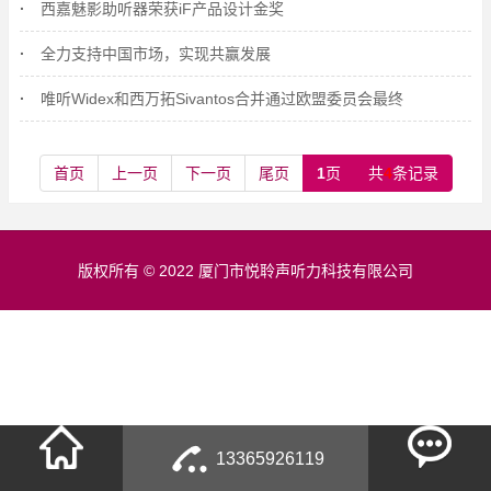
西嘉魅影助听器荣获iF产品设计金奖
全力支持中国市场，实现共赢发展
唯听Widex和西万拓Sivantos合并通过欧盟委员会最终
首页
上一页
下一页
尾页
1
页
共
4
条记录
版权所有 © 2022 厦门市悦聆声听力科技有限公司
13365926119